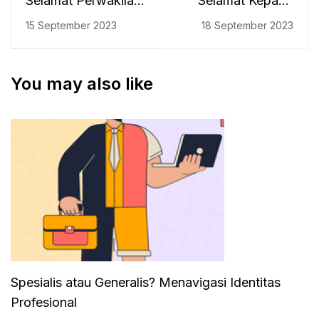
Selamat Perwakilan
Selamat Kepada
Prodi Psikologi
Rofi Zulfan, S.Psi
15 September 2023
18 September 2023
Islam Meraih
Sebagai
Kejuaraan Buaf IAIN
Wisudawan Terbaik
Palangka Raya
Prodi Psikologi
You may also like
Islam UIN Antasari
Ke-77
Spesialis atau Generalis? Menavigasi Identitas
Profesional