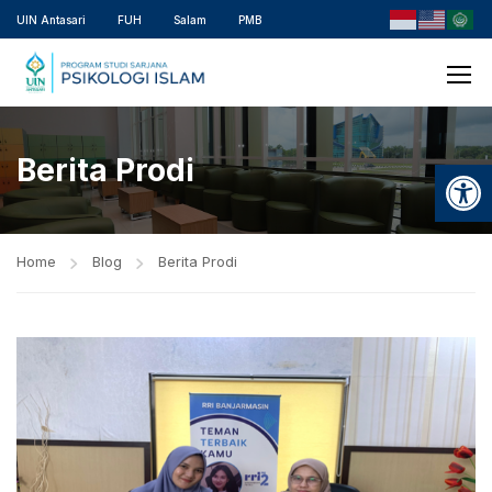
UIN Antasari
FUH
Salam
PMB
Berita Prodi
Open
Home
Blog
Berita Prodi