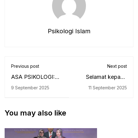
Psikologi Islam
Previous post
Next post
ASA PSIKOLOGI:
Selamat kepada
Merajut Kisah,
Peserta Yudisium
9 September 2025
11 September 2025
Mengukir Masa
Psikologi Islam
Depan Gemilang
Tahun 2025
You may also like